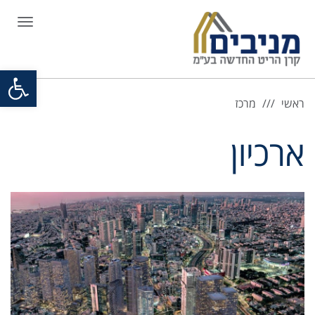
תפריט
פתח סרגל
ראשי
מרכז
ארכיון