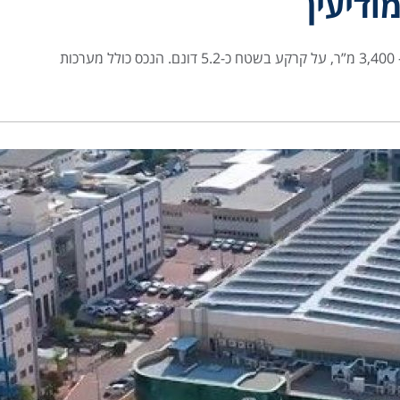
ודיעין
ת