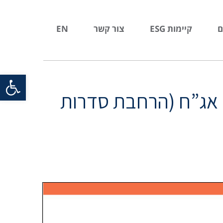
ם
קיימות ESG
צור קשר
EN
פתח סרגל
 פרטית של אג”ח (הרחבת סדרות