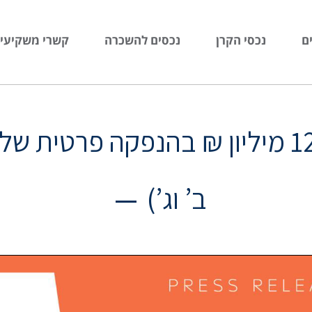
ם
נכסי הקרן
נכסים להשכרה
קשרי משקיעי
מניבים גייסה כ- 120 מיליון ₪ בהנפקה
ב’ וג’)