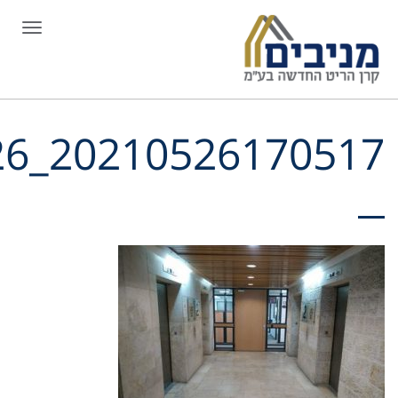
תפריט
y2_2_09026_202105