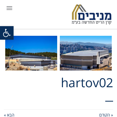
תפריט
פתח סרגל
hartov02
« הקודם
הבא »