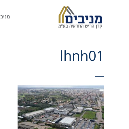
מניבי
lhnh01