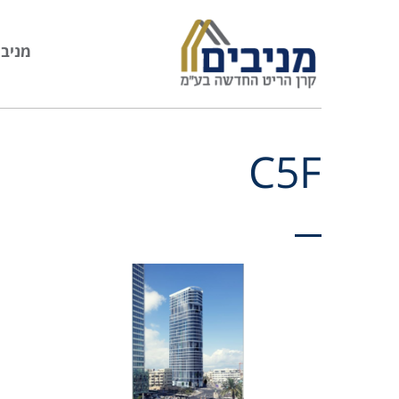
מניבי
C5F