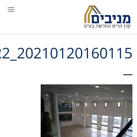
תפריט
o2_4_2_08822_2021