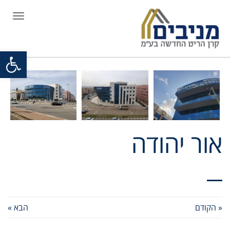
תפריט
פתח סרגל
אור יהודה
« הקודם
הבא »