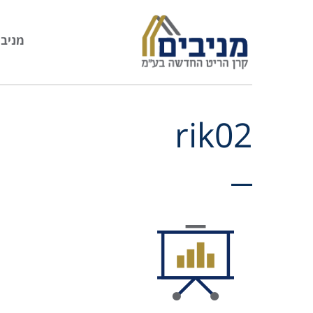
מניבי
rik02