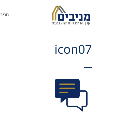
מניבי
icon07