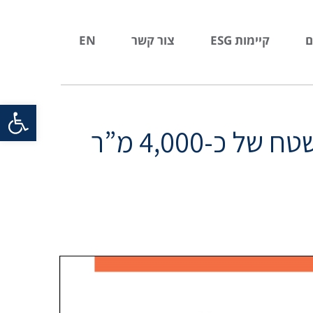
ם
קיימות ESG
צור קשר
EN
פתח סרגל
קבוצת אבנון מתרחבת ושוכרת שטחי משרדים בשטח של כ-4,000 מ”ר