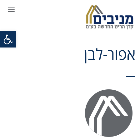
תפריט
פתח סרגל
אפור-לבן