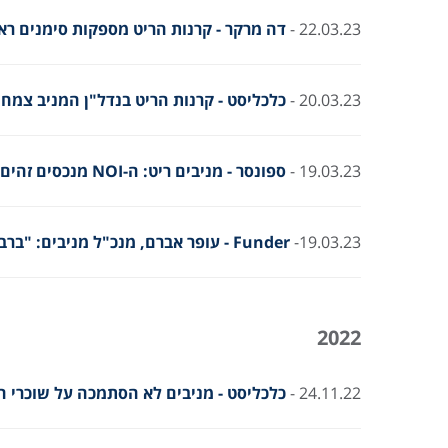
22.03.23 -
דה מרקר - קרנות הריט מספקות סימנים ראש
20.03.23 -
כלכליסט - קרנות הריט בנדל"ן המניב צמחו ב־2022, אך 2023 בסימן 
19.03.23 -
ספונסר - מניבים ריט: ה-NOI מנכסים זהים עלה ב-16% ל-130 מיליון שקל בשנת 2022
19.03.23-
Funder - עופר אברם, מנכ"ל מניבים: "ברבעון הרביעי 22 נשמרה יציבות בביקושים לשטחי משרדים באתרי החברה"
2022
24.11.22 -
כלכליסט - מניבים לא הסתמכה על שוכרי ה