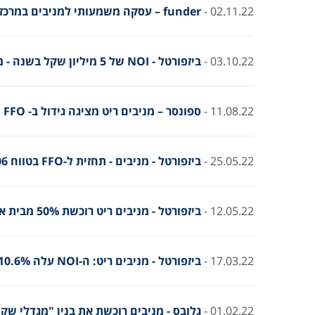
02.11.22 -
funder – עסקה משמעותי למניבים במרכז תל אביב
03.10.22 -
ביזפורטל - NOI של 5 מיליון שקל בשנה - מניבים וקבוצת מר בהסכם שכירות ארוך טווח
11.08.22 -
ספונסר – מניבים ריט מציגה גידול ב- FFO הריאלי של כ-47% לעומת הרבעון המקביל
25.05.22 -
ביזפורטל - מניבים - תחזית ל-FFO בטווח 102-106 מיליון שקל ב-2022
12.05.22 -
ביזפורטל - מניבים ריט רוכשת 50% מבית אבות סיעודי בחיפה תמורת 23 מ' ₪
17.03.22 -
ביזפורטל - מניבים ריט: ה-NOI עלה 10.6% ברבעון ל-30 מ' ₪ גידול דומה ב-FFO
01.02.22 -
גלובס - מניבים רוכשת את בנין "מגדלי שקל" בבנ