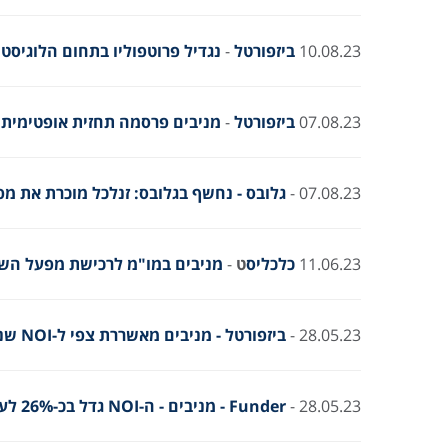
10.08.23
ביזפורטל
-
נגדיל פרוטפוליו בתחום הלוגיסטיקה והתעשיה. %
07.08.23
ביזפורטל
-
מניבים פרסמה תחזית אופטימית; 
07.08.23 -
גלובס - נחשף בגלובס: זנלכל מוכרת את מפעל השימורי
11.06.23
כלכליס
ט
-
מניבים במו"מ לרכישת מפעל השימורים של 
28.05.23 -
ביזפורטל - מניבים מאשררת צפי ל-NOI שנתי של 175 מיליון שקל, ו-FFO של 126.5 מיליון שקל
28.05.23 -
Funder - מניבים - ה-NOI גדל בכ-26% לעומת הרבעון המקביל לכ-42.7 מיליון ₪