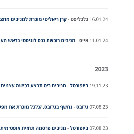
16.01.24
כלכליסט
-
קרן ריאליטי מוכרת למניבים מחצית ממגדל
11.01.24
אייס
-
מניבים רוכשת נכס לוגיסטי בראש העין ב-90 מיליון
2023
19.11.23
ביזפורטל
-
מניבים ריט תבצע רכישה עצמית ב-15 מיליון שקל, ה-FFO וה-NOI צמחו מעל
07.08.23
גלובס
-
נחשף בגלובס, זנלכל מוכרת את מפעל השימורים
07.08.23
ביזפורטל
-
מניבים פרסמה תחזית אופטימית, 