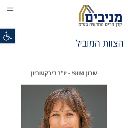
תפריט
פתח סרגל
הצוות המוביל
שרון שוופי - יו"ר דירקטוריון